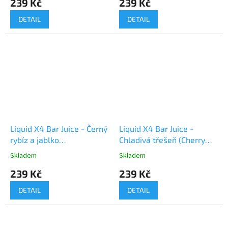
239 Kč
239 Kč
DETAIL
DETAIL
Liquid X4 Bar Juice - Černý
Liquid X4 Bar Juice -
rybíz a jablko
Chladivá třešeň (Cherry
(Blackcurrant Apple) 10ml
Ice) 10ml
Skladem
Skladem
239 Kč
239 Kč
DETAIL
DETAIL