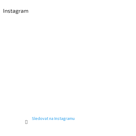
p
a
Instagram
t
í
Sledovat na Instagramu