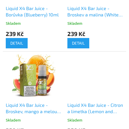
o
d
Liquid X4 Bar Juice -
Liquid X4 Bar Juice -
u
Borůvka (Blueberry) 10ml
Broskev a malina (White
k
Peach Razz) 10ml
Skladem
Skladem
t
239 Kč
239 Kč
ů
DETAIL
DETAIL
Liquid X4 Bar Juice -
Liquid X4 Bar Juice - Citron
Broskev, mango a meloun
a limetka (Lemon and
(Peach Mango
Lime) 10ml
Skladem
Skladem
Watermelon) 10ml