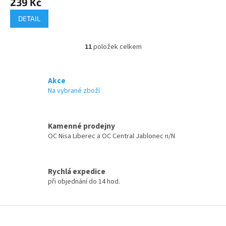
239 Kč
DETAIL
11
položek celkem
O
v
l
á
Akce
d
Na vybrané zboží
a
c
í
Kamenné prodejny
p
OC Nisa Liberec a OC Central Jablonec n/N
r
v
k
y
Rychlá expedice
v
při objednání do 14 hod.
ý
p
i
Z
s
á
u