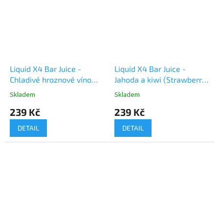
Liquid X4 Bar Juice -
Liquid X4 Bar Juice -
Chladivé hroznové víno
Jahoda a kiwi (Strawberry
(Grape Ice) 10ml
Kiwi) 10ml
Skladem
Skladem
239 Kč
239 Kč
DETAIL
DETAIL