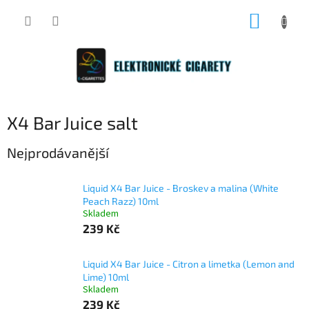
Přejít
NÁKUP
na
obsah
KOŠÍK
X4 Bar Juice salt
Nejprodávanější
Liquid X4 Bar Juice - Broskev a malina (White
Peach Razz) 10ml
Skladem
239 Kč
Liquid X4 Bar Juice - Citron a limetka (Lemon and
Lime) 10ml
Skladem
239 Kč