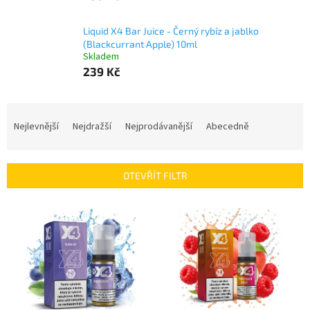
Liquid X4 Bar Juice - Černý rybíz a jablko
(Blackcurrant Apple) 10ml
Skladem
239 Kč
Ř
a
Nejlevnější
Nejdražší
Nejprodávanější
Abecedně
z
e
n
OTEVŘÍT FILTR
í
p
V
r
ý
o
p
d
i
u
s
k
p
t
r
ů