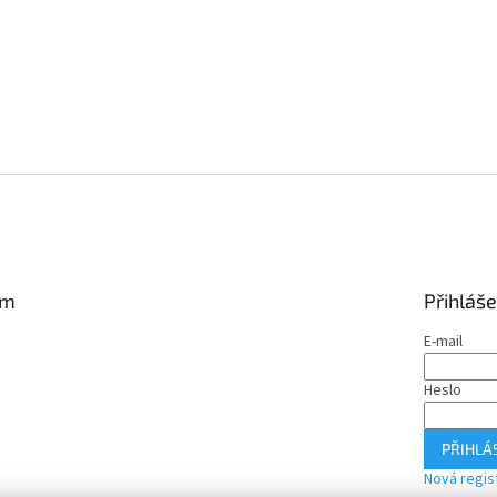
am
Přihláše
E-mail
Heslo
PŘIHLÁS
Nová regis