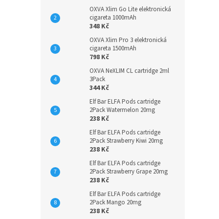
OXVA Xlim Go Lite elektronická
cigareta 1000mAh
348 Kč
OXVA Xlim Pro 3 elektronická
cigareta 1500mAh
798 Kč
OXVA NeXLIM CL cartridge 2ml
3Pack
344 Kč
Elf Bar ELFA Pods cartridge
2Pack Watermelon 20mg
238 Kč
Elf Bar ELFA Pods cartridge
2Pack Strawberry Kiwi 20mg
238 Kč
Elf Bar ELFA Pods cartridge
2Pack Strawberry Grape 20mg
238 Kč
Elf Bar ELFA Pods cartridge
2Pack Mango 20mg
238 Kč