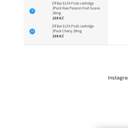
Elf Bar ELFA Pods cartridge
2Pack Kiwi Passion Fruit Guava
20mg
238 Kč
Elf Bar ELFA Pods cartridge
2Pack Cherry 20mg
238 Kč
Z
á
p
a
t
Instagr
í