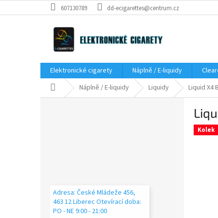
Přejít
607130789
dd-ecigarettes@centrum.cz
na
obsah
Elektronické cigarety
Náplně / E-liquidy
Clear
Domů
Náplně / E-liquidy
Liquidy
Liquid X4
P
Liqu
o
s
Kolek
t
r
a
n
n
í
Adresa: České Mládeže 456,
p
463 12 Liberec Otevírací doba:
a
PO - NE 9:00 - 21:00