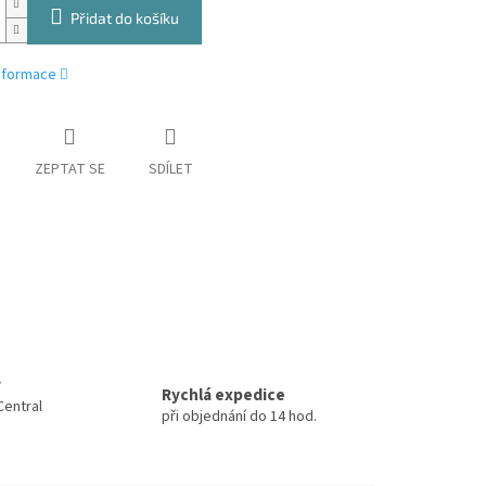
Přidat do košíku
informace
ZEPTAT SE
SDÍLET
y
Rychlá expedice
Central
při objednání do 14 hod.