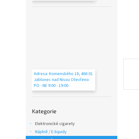
n
e
l
Adresa: Komenského 18, 466 01
Jablonec nad Nisou Otevřeno:
PO - NE 9:00 - 19:00
Přeskočit
Kategorie
kategorie
Elektronické cigarety
Náplně / E-liquidy