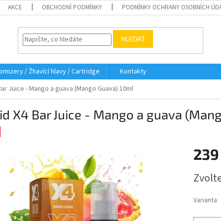
AKCE
OBCHODNÍ PODMÍNKY
PODMÍNKY OCHRANY OSOBNÍCH ÚD
HLEDAT
omizery / Žhavící hlavy / Cartridge
Kontakty
 Bar Juice - Mango a guava (Mango Guava) 10ml
id X4 Bar Juice - Mango a guava (Man
239
Měrná
Zvolt
cena:
Varianta