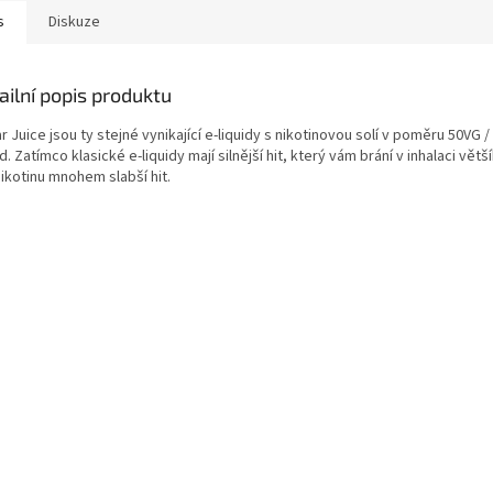
s
Diskuze
ailní popis produktu
r Juice jsou ty stejné vynikající e-liquidy s nikotinovou solí v poměru 50VG
. Zatímco klasické e-liquidy mají silnější hit, který vám brání v inhalaci větš
nikotinu mnohem slabší hit.