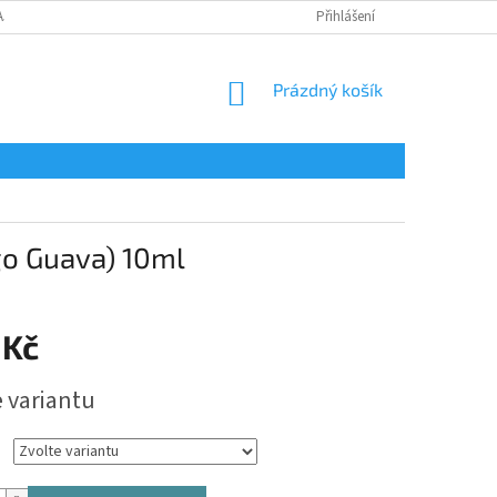
AJŮ
Přihlášení
NÁKUPNÍ
Prázdný košík
KOŠÍK
go Guava) 10ml
 Kč
e variantu