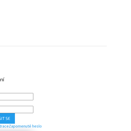
ní
IT SE
trace
Zapomenuté heslo