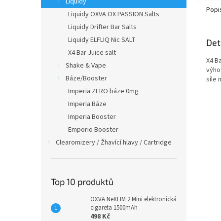
Liquidy
Popi
Liquidy OXVA OX PASSION Salts
Liquidy Drifter Bar Salts
Liquidy ELFLIQ Nic SALT
Det
X4 Bar Juice salt
X4 Ba
Shake & Vape
výhod
Báze/Booster
síle 
Imperia ZERO báze 0mg
Imperia Báze
Imperia Booster
Emporio Booster
Clearomizery / Žhavící hlavy / Cartridge
Top 10 produktů
OXVA NeXLIM 2 Mini elektronická
cigareta 1500mAh
498 Kč