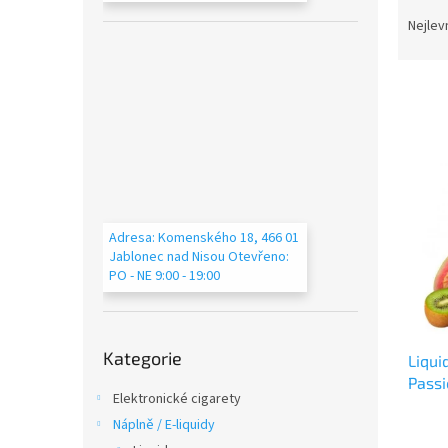
Ř
n
a
e
Nejlev
z
l
e
n
í
p
V
r
ý
o
p
d
i
u
s
Adresa: Komenského 18, 466 01
k
p
Jablonec nad Nisou Otevřeno:
t
r
PO - NE 9:00 - 19:00
ů
o
d
Přeskočit
u
Kategorie
kategorie
Liqui
k
Passi
t
Elektronické cigarety
ů
Náplně / E-liquidy