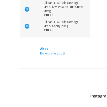
Elf Bar ELFA Pods cartridge
2Pack Kiwi Passion Fruit Guava
20mg
238 Kč
Elf Bar ELFA Pods cartridge
2Pack Cherry 20mg
238 Kč
Akce
Na vybrané zboží
Z
á
p
a
t
Instagr
í