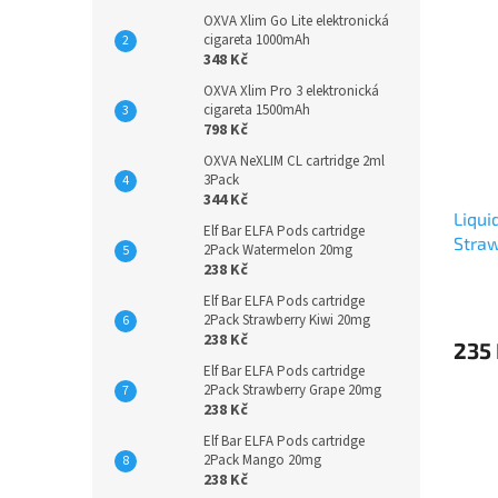
OXVA Xlim Go Lite elektronická
cigareta 1000mAh
348 Kč
OXVA Xlim Pro 3 elektronická
cigareta 1500mAh
798 Kč
OXVA NeXLIM CL cartridge 2ml
3Pack
344 Kč
Liqui
Elf Bar ELFA Pods cartridge
Straw
2Pack Watermelon 20mg
238 Kč
Elf Bar ELFA Pods cartridge
2Pack Strawberry Kiwi 20mg
238 Kč
235
Elf Bar ELFA Pods cartridge
2Pack Strawberry Grape 20mg
238 Kč
Elf Bar ELFA Pods cartridge
2Pack Mango 20mg
238 Kč