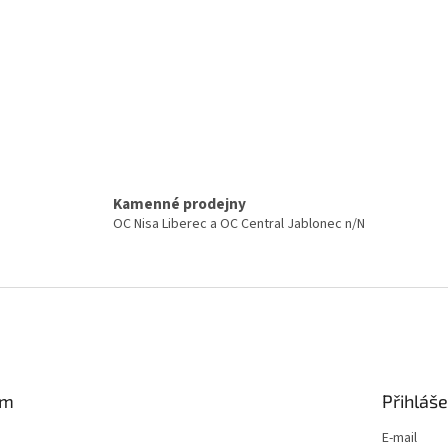
a
c
í
p
r
v
k
y
v
ý
p
Kamenné prodejny
i
OC Nisa Liberec a OC Central Jablonec n/N
s
u
am
Přihláše
E-mail