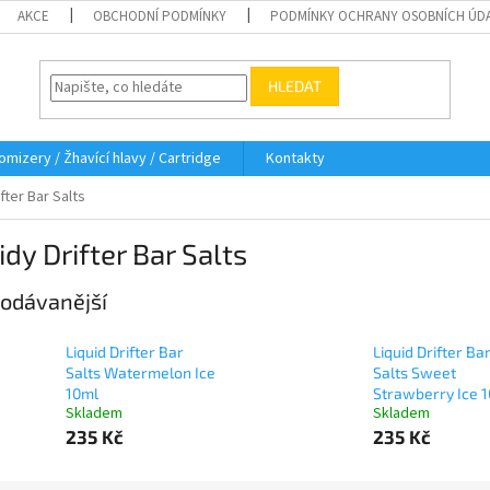
AKCE
OBCHODNÍ PODMÍNKY
PODMÍNKY OCHRANY OSOBNÍCH ÚD
HLEDAT
omizery / Žhavící hlavy / Cartridge
Kontakty
ifter Bar Salts
idy Drifter Bar Salts
odávanější
Liquid Drifter Bar
Liquid Drifter Ba
Salts Watermelon Ice
Salts Sweet
10ml
Strawberry Ice 
Skladem
Skladem
235 Kč
235 Kč