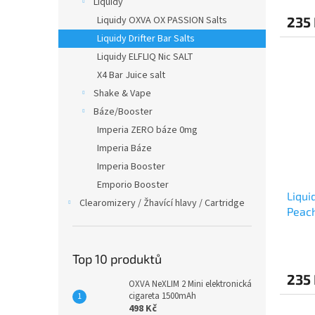
Liquidy
Liquidy OXVA OX PASSION Salts
235
Liquidy Drifter Bar Salts
Liquidy ELFLIQ Nic SALT
X4 Bar Juice salt
Shake & Vape
Báze/Booster
Imperia ZERO báze 0mg
Imperia Báze
Imperia Booster
Emporio Booster
Liqui
Clearomizery / Žhavící hlavy / Cartridge
Peac
Top 10 produktů
235
OXVA NeXLIM 2 Mini elektronická
cigareta 1500mAh
498 Kč