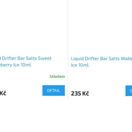
d Drifter Bar Salts Sweet
Liquid Drifter Bar Salts Wa
berry Ice 10ml
Ice 10ml
Skladem
DETAIL
 Kč
235 Kč
O
v
l
á
d