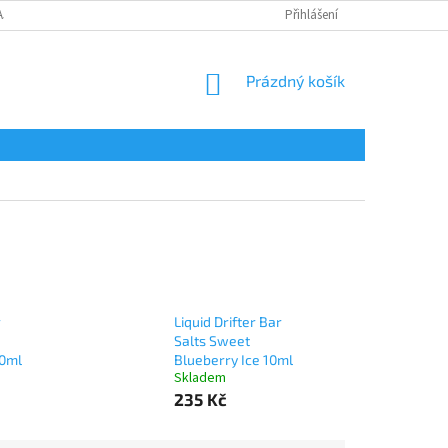
AJŮ
Přihlášení
NÁKUPNÍ
Prázdný košík
KOŠÍK
r
Liquid Drifter Bar
Salts Sweet
10ml
Blueberry Ice 10ml
Skladem
235 Kč