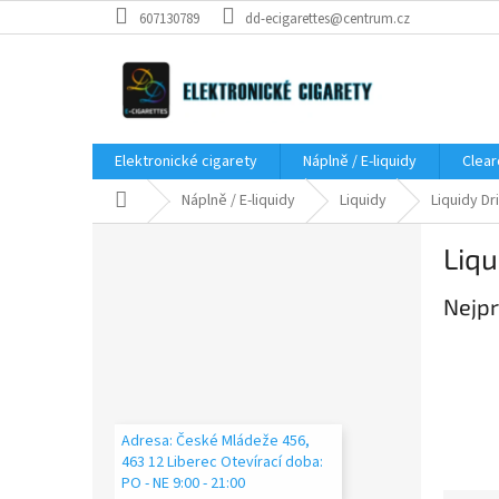
Přejít
607130789
dd-ecigarettes@centrum.cz
na
obsah
Elektronické cigarety
Náplně / E-liquidy
Clear
Domů
Náplně / E-liquidy
Liquidy
Liquidy Dr
P
Liqu
o
s
Nejpr
t
r
a
n
n
í
Adresa: České Mládeže 456,
p
463 12 Liberec Otevírací doba:
a
PO - NE 9:00 - 21:00