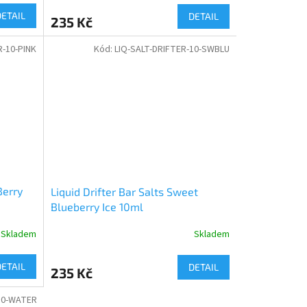
DETAIL
DETAIL
235 Kč
R-10-PINK
Kód:
LIQ-SALT-DRIFTER-10-SWBLU
Berry
Liquid Drifter Bar Salts Sweet
Blueberry Ice 10ml
Skladem
Skladem
DETAIL
DETAIL
235 Kč
10-WATER