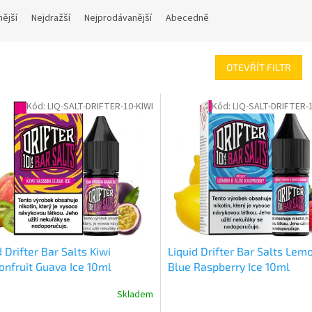
nější
Nejdražší
Nejprodávanější
Abecedně
OTEVŘÍT FILTR
Kód:
LIQ-SALT-DRIFTER-10-KIWI
Kód:
LIQ-SALT-DRIFTER-
d Drifter Bar Salts Kiwi
Liquid Drifter Bar Salts Lem
onfruit Guava Ice 10ml
Blue Raspberry Ice 10ml
Skladem