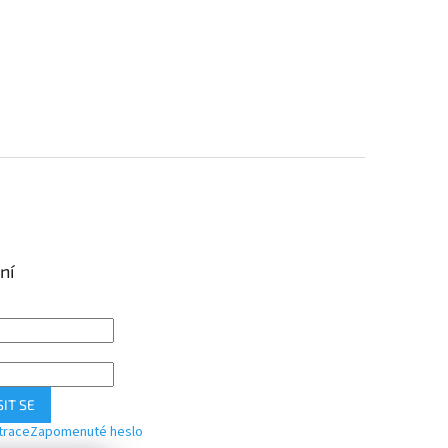
ní
IT SE
trace
Zapomenuté heslo