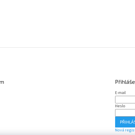
am
Přihláše
E-mail
Heslo
PŘIHLÁS
Nová regis