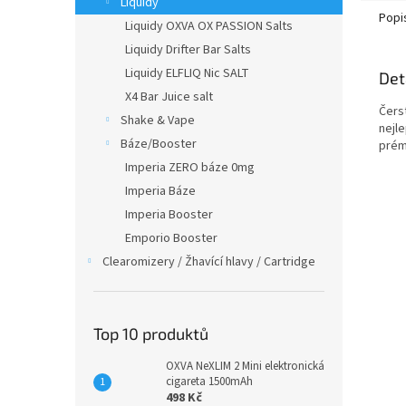
Liquidy
Popi
Liquidy OXVA OX PASSION Salts
Liquidy Drifter Bar Salts
Liquidy ELFLIQ Nic SALT
Det
X4 Bar Juice salt
Čers
Shake & Vape
nejl
Báze/Booster
prémi
Imperia ZERO báze 0mg
Imperia Báze
Imperia Booster
Emporio Booster
Clearomizery / Žhavící hlavy / Cartridge
Top 10 produktů
OXVA NeXLIM 2 Mini elektronická
cigareta 1500mAh
498 Kč