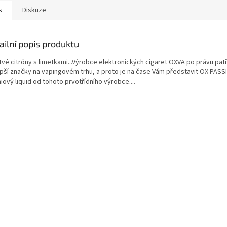
s
Diskuze
ailní popis produktu
tvé citróny s limetkami...Výrobce elektronických cigaret OXVA po právu patř
epší značky na vapingovém trhu, a proto je na čase Vám představit OX PASS
ový liquid od tohoto prvotřídního výrobce....