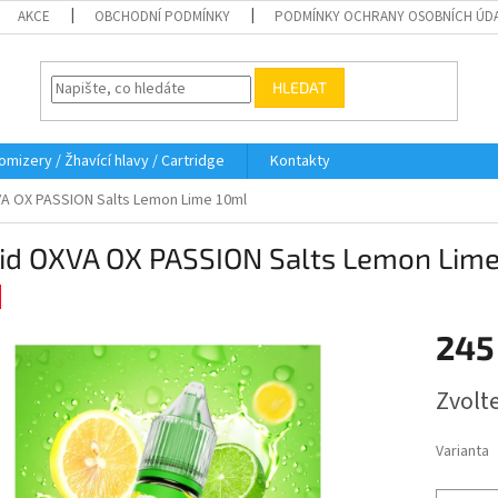
AKCE
OBCHODNÍ PODMÍNKY
PODMÍNKY OCHRANY OSOBNÍCH ÚD
HLEDAT
omizery / Žhavící hlavy / Cartridge
Kontakty
VA OX PASSION Salts Lemon Lime 10ml
uid OXVA OX PASSION Salts Lemon Lim
245
Měrná
Zvolt
cena:
Varianta