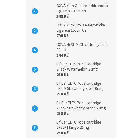
OXVA Xlim Go Lite elektronická
cigareta 1000mAh
348 Kč
OXVA Xlim Pro 3 elektronická
cigareta 1500mAh
798 Kč
OXVA NeXLIM CL cartridge 2ml
3Pack
344 Kč
Elf Bar ELFA Pods cartridge
2Pack Watermelon 20mg
238 Kč
Elf Bar ELFA Pods cartridge
2Pack Strawberry Kiwi 20mg
238 Kč
Elf Bar ELFA Pods cartridge
2Pack Strawberry Grape 20mg
238 Kč
Elf Bar ELFA Pods cartridge
2Pack Mango 20mg
238 Kč