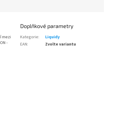
Doplňkové parametry
í mezi
Kategorie
:
Liquidy
ION -
EAN
:
Zvolte variantu