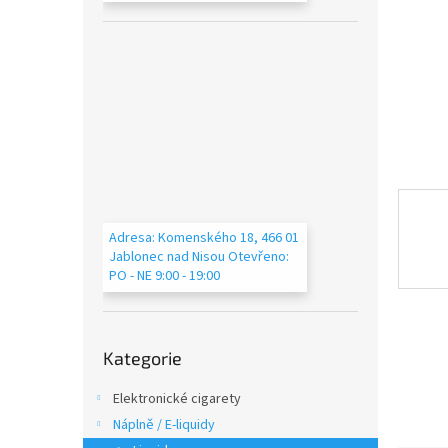
n
e
l
Adresa: Komenského 18, 466 01
Jablonec nad Nisou Otevřeno:
PO - NE 9:00 - 19:00
Přeskočit
Kategorie
kategorie
Elektronické cigarety
Náplně / E-liquidy