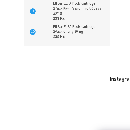
Elf Bar ELFA Pods cartridge
2Pack Kiwi Passion Fruit Guava
20mg
238 Kč
Elf Bar ELFA Pods cartridge
2Pack Cherry 20mg
238 Kč
Z
á
p
a
t
Instagr
í