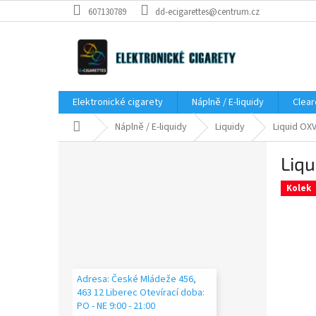
Přejít
607130789
dd-ecigarettes@centrum.cz
na
obsah
Elektronické cigarety
Náplně / E-liquidy
Clear
Domů
Náplně / E-liquidy
Liquidy
Liquid OX
P
Liq
o
s
Kolek
t
r
a
n
n
í
Adresa: České Mládeže 456,
p
463 12 Liberec Otevírací doba:
a
PO - NE 9:00 - 21:00