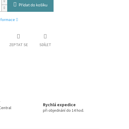
Přidat do košíku
informace
ZEPTAT SE
SDÍLET
y
Rychlá expedice
Central
při objednání do 14 hod.