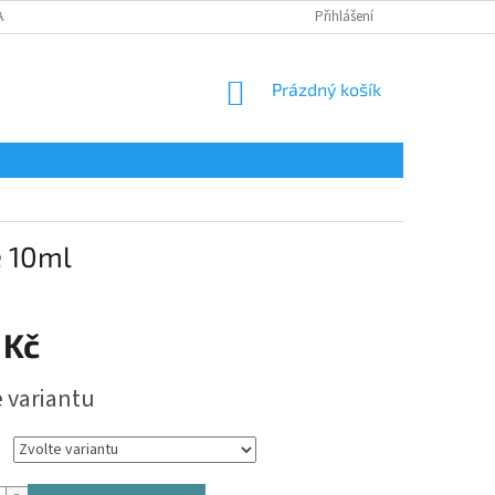
AJŮ
Přihlášení
NÁKUPNÍ
Prázdný košík
KOŠÍK
e 10ml
 Kč
e variantu