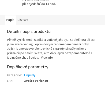
při objednání do 14 hod.
Popis
Diskuze
Detailní popis produktu
Pěkně vychlazené, sladké a voňavé jahody... Společnost Elf Bar
je ve světě vapingu opravdovým fenoménem dnešní doby.
Jejich jednorázové elektronické cigarety si našly miliony
příznivců po celém světě, a to díky jejich nezapomenutelné a
jedinečné chuti liquidu... Více info
Doplňkové parametry
Kategorie
:
Liquidy
EAN
:
Zvolte variantu
Z
á
p