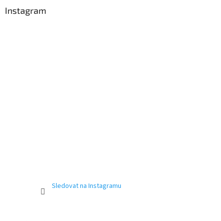
a
Instagram
t
í
Sledovat na Instagramu