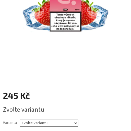
245 Kč
Měrná
Zvolte variantu
cena:
Varianta