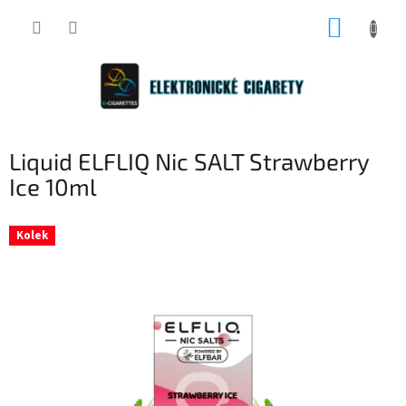
Přejít
NÁKUP
na
obsah
KOŠÍK
Liquid ELFLIQ Nic SALT Strawberry
Ice 10ml
Kolek