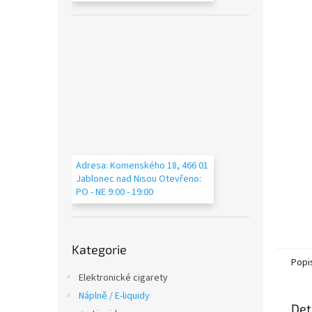
n
e
l
Adresa: Komenského 18, 466 01
Jablonec nad Nisou Otevřeno:
PO - NE 9:00 - 19:00
Přeskočit
Kategorie
kategorie
Popi
Elektronické cigarety
Náplně / E-liquidy
Det