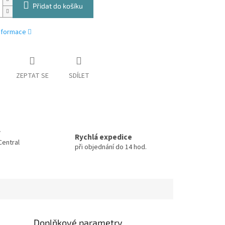
Přidat do košíku
informace
ZEPTAT SE
SDÍLET
y
Rychlá expedice
Central
při objednání do 14 hod.
Doplňkové parametry