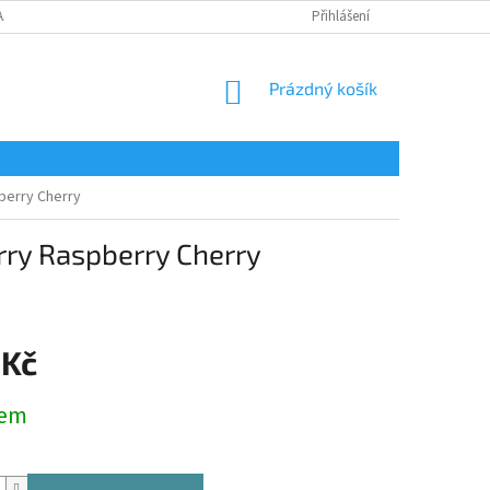
AJŮ
Přihlášení
NÁKUPNÍ
Prázdný košík
KOŠÍK
pberry Cherry
erry Raspberry Cherry
 Kč
dem