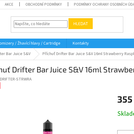
AKCE
OBCHODNÍ PODMÍNKY
PODMÍNKY OCHRANY OSOBNÍCH ÚD
HLEDAT
omizery / Žhavící hlavy / Cartridge
Kontakty
fter Bar Juice S&V
Příchuť Drifter Bar Juice S&V 16ml Strawberry Ras
huť Drifter Bar Juice S&V 16ml Strawb
-DRIFTER-STRWRA
355
Měrná
Skla
cena: