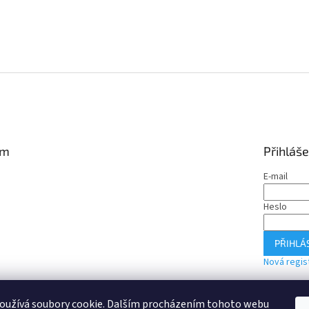
am
Přihláše
E-mail
Heslo
PŘIHLÁS
Nová regis
oužívá soubory cookie. Dalším procházením tohoto webu