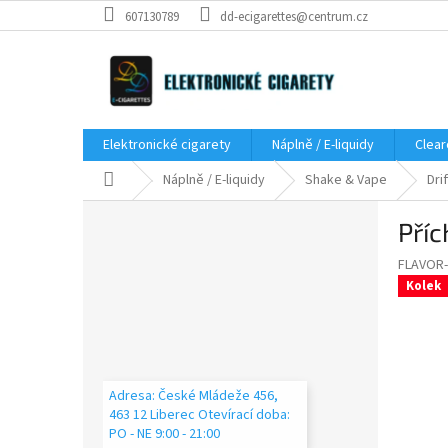
Přejít
607130789
dd-ecigarettes@centrum.cz
na
obsah
Elektronické cigarety
Náplně / E-liquidy
Clear
Domů
Náplně / E-liquidy
Shake & Vape
Dri
P
Příc
o
s
FLAVOR
t
Kolek
r
a
n
n
í
Adresa: České Mládeže 456,
p
463 12 Liberec Otevírací doba:
a
PO - NE 9:00 - 21:00