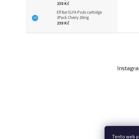
238 Kč
Elf Bar ELFA Pods cartridge
2Pack Cherry 20mg
238 Kč
Z
á
p
a
t
Instagr
í
Tento web p