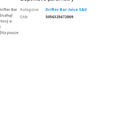
rifter Bar
Kategorie
:
Drifter Bar Juice S&V
bsahují
EAN
:
5056325672809
otový e-
é
žita pouze