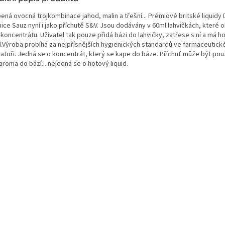
ená ovocná trojkombinace jahod, malin a třešní... Prémiové britské liquidy D
ice Sauz nyní i jako příchutě S&V. Jsou dodávány v 60ml lahvičkách, které o
koncentrátu. Uživatel tak pouze přidá bázi do lahvičky, zatřese s ní a má h
id.Výroba probíhá za nejpřísnějších hygienických standardů ve farmaceutick
ratoři. Jedná se o koncentrát, který se kape do báze. Příchuť může být pou
aroma do bází....nejedná se o hotový liquid.