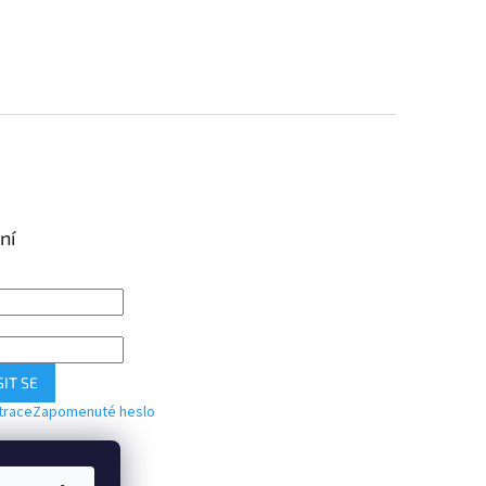
ní
IT SE
trace
Zapomenuté heslo