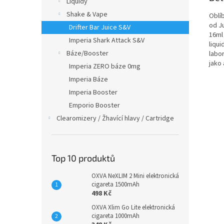
Liquidy
Shake & Vape
Oblíb
od Ju
Drifter Bar Juice S&V
16ml 
Imperia Shark Attack S&V
liqu
Báze/Booster
labo
jako 
Imperia ZERO báze 0mg
Imperia Báze
Imperia Booster
Emporio Booster
Clearomizery / Žhavící hlavy / Cartridge
Top 10 produktů
OXVA NeXLIM 2 Mini elektronická
cigareta 1500mAh
498 Kč
OXVA Xlim Go Lite elektronická
cigareta 1000mAh